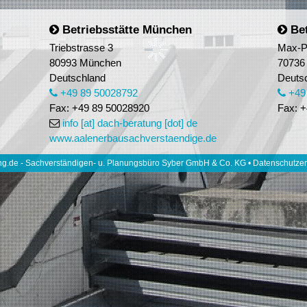
Betriebsstätte München
Bet
Triebstrasse 3
Max-P
80993 München
70736 
Deutschland
Deuts
+49 89 50028792
+49
Fax: +49 89 50028920
Fax: +
info [at] dach-beratung [dot] de
www.aalenerbausachverstaendige.de
g.de - Sachverständigen- u. Planungsbüro Syber GmbH & Co. KG •
Datenschutzer