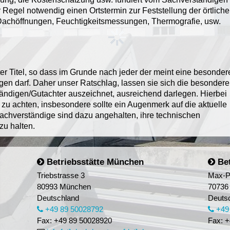
der Regel notwendig einen Ortstermin zur Feststellung der örtlich
Dachöffnungen, Feuchtigkeitsmessungen, Thermografie, usw.
er Titel, so dass im Grunde nach jeder der meint eine besonder
gen darf. Daher unser Ratschlag, lassen sie sich die besondere
ndigen/Gutachter auszeichnet, ausreichend darlegen. Hierbei
g zu achten, insbesondere sollte ein Augenmerk auf die aktuelle
Sachverständige sind dazu angehalten, ihre technischen
zu halten.
Betriebsstätte München
Bet
Triebstrasse 3
Max-P
80993 München
70736 
Deutschland
Deuts
+49 89 50028792
+49
Fax: +49 89 50028920
Fax: +