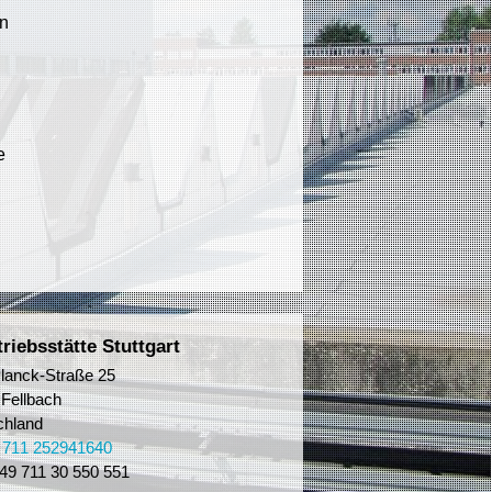
en
e
riebsstätte Stuttgart
lanck-Straße 25
Fellbach
chland
 711 252941640
49 711 30 550 551