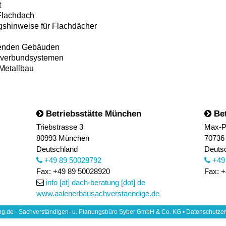
t
Flachdach
hinweise für Flachdächer
henden Gebäuden
mverbundsystemen
Metallbau
Betriebsstätte München
Bet
Triebstrasse 3
Max-P
80993 München
70736 
Deutschland
Deuts
+49 89 50028792
+49
Fax: +49 89 50028920
Fax: +
info [at] dach-beratung [dot] de
www.aalenerbausachverstaendige.de
g.de - Sachverständigen- u. Planungsbüro Syber GmbH & Co. KG •
Datenschutzer