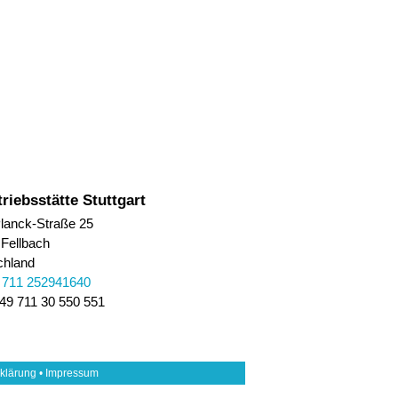
riebsstätte Stuttgart
lanck-Straße 25
Fellbach
chland
 711 252941640
49 711 30 550 551
klärung
•
Impressum