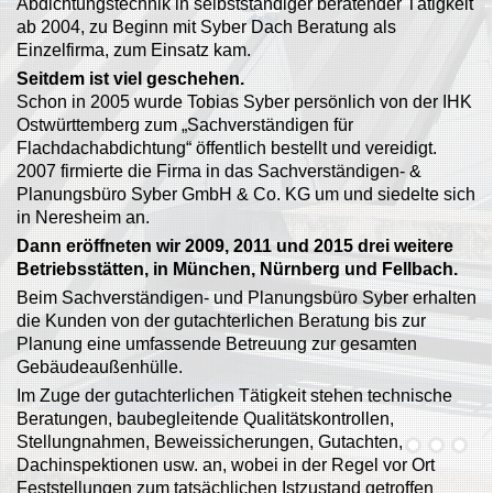
Abdichtungstechnik in selbstständiger beratender Tätigkeit
ab 2004, zu Beginn mit Syber Dach Beratung als
Einzelfirma, zum Einsatz kam.
Seitdem ist viel geschehen.
Schon in 2005 wurde Tobias Syber persönlich von der IHK
Ostwürttemberg zum „Sachverständigen für
Flachdachabdichtung“ öffentlich bestellt und vereidigt.
2007 firmierte die Firma in das Sachverständigen- &
Planungsbüro Syber GmbH & Co. KG um und siedelte sich
in Neresheim an.
Dann eröffneten wir 2009, 2011 und 2015 drei weitere
Betriebsstätten, in München, Nürnberg und Fellbach.
Beim Sachverständigen- und Planungsbüro Syber erhalten
die Kunden von der gutachterlichen Beratung bis zur
Planung eine umfassende Betreuung zur gesamten
Gebäudeaußenhülle.
Im Zuge der gutachterlichen Tätigkeit stehen technische
Beratungen, baubegleitende Qualitätskontrollen,
Stellungnahmen, Beweissicherungen, Gutachten,
Dachinspektionen usw. an, wobei in der Regel vor Ort
Feststellungen zum tatsächlichen Istzustand getroffen